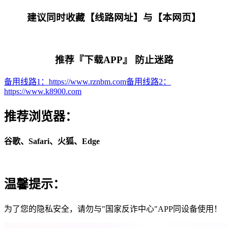
建议同时收藏【线路网址】与【本网页】
推荐『下载APP』 防止迷路
备用线路
1
：
https://www.rznbm.com
备用线路
2
：
https://www.k8900.com
推荐浏览器：
谷歌、Safari、火狐、Edge
温馨提示：
为了您的隐私安全，请勿与"国家反诈中心"APP同设备使用！