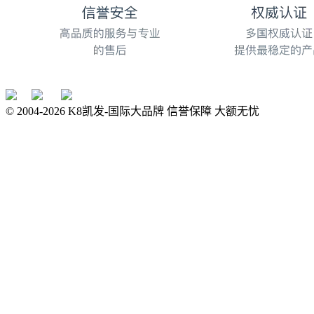
© 2004-
2026
K8凯发-国际大品牌 信誉保障 大额无忧