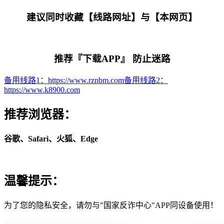
建议同时收藏【线路网址】与【本网页】
推荐『下载APP』 防止迷路
备用线路
1
：
https://www.rznbm.com
备用线路
2
：
https://www.k8900.com
推荐浏览器：
谷歌、Safari、火狐、Edge
温馨提示：
为了您的隐私安全，请勿与"国家反诈中心"APP同设备使用！