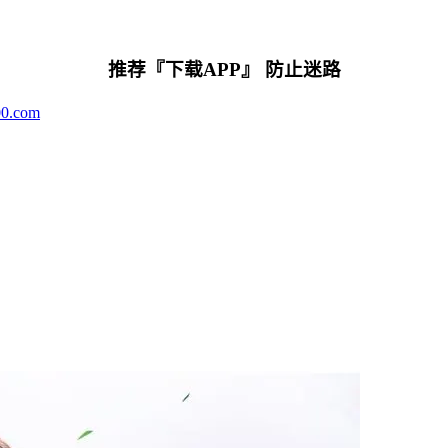
推荐『下载APP』 防止迷路
00.com