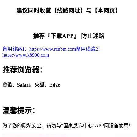
建议同时收藏【线路网址】与【本网页】
推荐『下载APP』 防止迷路
备用线路
1
：
https://www.rznbm.com
备用线路
2
：
https://www.k8900.com
推荐浏览器：
谷歌、Safari、火狐、Edge
温馨提示：
为了您的隐私安全，请勿与"国家反诈中心"APP同设备使用！