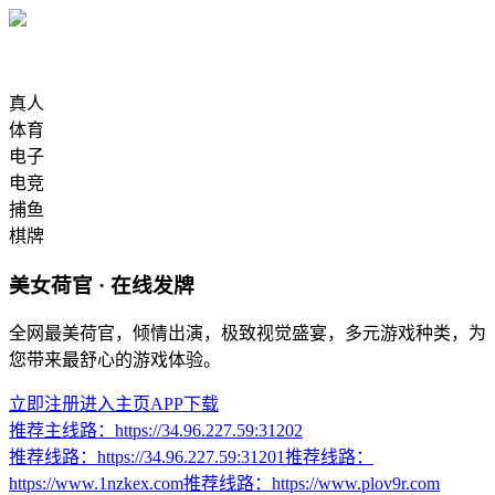
真人
体育
电子
电竞
捕鱼
棋牌
美女荷官 · 在线发牌
全网最美荷官，倾情出演，极致视觉盛宴，多元游戏种类，为
您带来最舒心的游戏体验。
立即注册
进入主页
APP下载
推荐主线路：
https://34.96.227.59:31202
推荐线路：
https://34.96.227.59:31201
推荐线路：
https://www.1nzkex.com
推荐线路：
https://www.plov9r.com