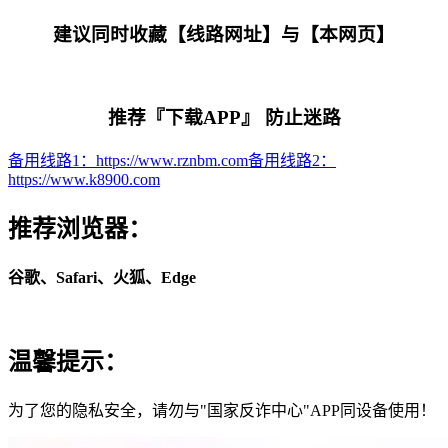
建议同时收藏【线路网址】与【本网页】
推荐『下载APP』 防止迷路
备用线路
1
：
https://www.rznbm.com
备用线路
2
：
https://www.k8900.com
推荐浏览器：
谷歌、Safari、火狐、Edge
温馨提示：
为了您的隐私安全，请勿与"国家反诈中心"APP同设备使用！