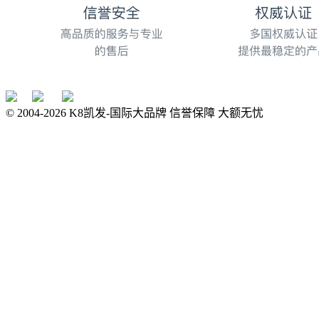
© 2004-
2026
K8凯发-国际大品牌 信誉保障 大额无忧