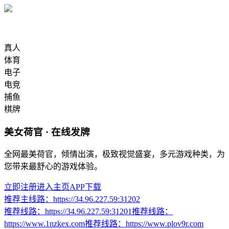
真人
体育
电子
电竞
捕鱼
棋牌
美女荷官 · 在线发牌
全网最美荷官，倾情出演，极致视觉盛宴，多元游戏种类，为
您带来最舒心的游戏体验。
立即注册
进入主页
APP下载
推荐主线路：
https://34.96.227.59:31202
推荐线路：
https://34.96.227.59:31201
推荐线路：
https://www.1nzkex.com
推荐线路：
https://www.plov9r.com