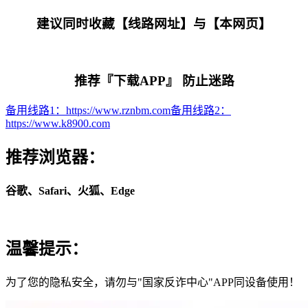
建议同时收藏【线路网址】与【本网页】
推荐『下载APP』 防止迷路
备用线路
1
：
https://www.rznbm.com
备用线路
2
：
https://www.k8900.com
推荐浏览器：
谷歌、Safari、火狐、Edge
温馨提示：
为了您的隐私安全，请勿与"国家反诈中心"APP同设备使用！