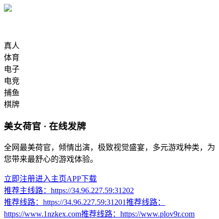
真人
体育
电子
电竞
捕鱼
棋牌
美女荷官 · 在线发牌
全网最美荷官，倾情出演，极致视觉盛宴，多元游戏种类，为
您带来最舒心的游戏体验。
立即注册
进入主页
APP下载
推荐主线路：
https://34.96.227.59:31202
推荐线路：
https://34.96.227.59:31201
推荐线路：
https://www.1nzkex.com
推荐线路：
https://www.plov9r.com