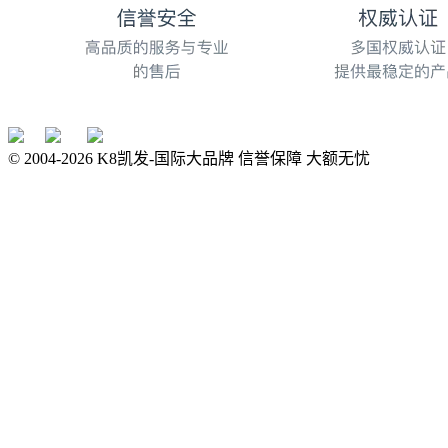
© 2004-
2026
K8凯发-国际大品牌 信誉保障 大额无忧