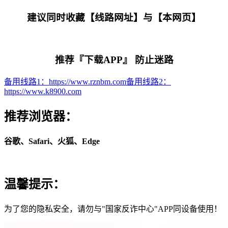
建议同时收藏【线路网址】与【本网页】
推荐『下载APP』 防止迷路
备用线路
1
：
https://www.rznbm.com
备用线路
2
：
https://www.k8900.com
推荐浏览器：
谷歌、Safari、火狐、Edge
温馨提示：
为了您的隐私安全，请勿与"国家反诈中心"APP同设备使用！