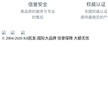
© 2004-
2026
K8凯发-国际大品牌 信誉保障 大额无忧